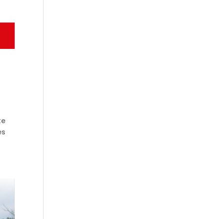
te
es