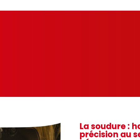
La soudure : h
précision au se