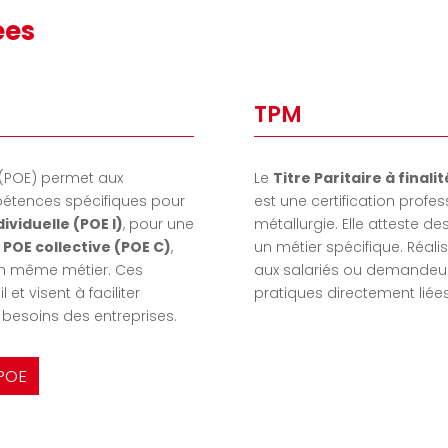
ées
TPM
(POE) permet aux
Le
Titre Paritaire
à finali
étences spécifiques pour
est une certification profe
dividuelle (POE I)
, pour une
métallurgie. Elle atteste
t
POE collective (POE C)
,
un métier spécifique. Réal
un même métier. Ces
aux salariés ou demandeu
et visent à faciliter
pratiques directement liée
 besoins des entreprises.
 POE