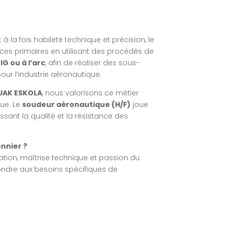
 à la fois habileté technique et précision, le
es primaires en utilisant des procédés de
IG ou à l’arc
, afin de réaliser des sous-
r l’industrie aéronautique.
UAK ESKOLA
, nous valorisons ce métier
que. Le
soudeur aéronautique (H/F)
joue
ssant la qualité et la résistance des
nnier ?
ration, maîtrise technique et passion du
épondre aux besoins spécifiques de