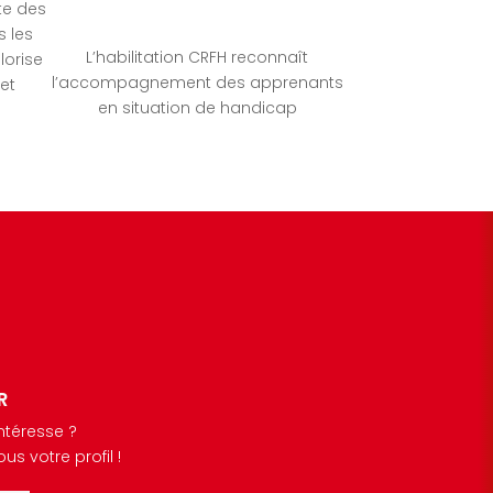
ste des
 les
L’habilitation CRFH reconnaît
lorise
l’accompagnement des apprenants
 et
en situation de handicap
R
ntéresse ?
s votre profil !