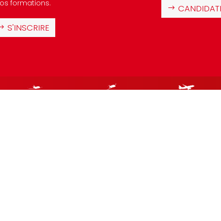
os formations.
CANDIDAT
S'INSCRIRE
MENTIONS LÉGALES
POLITIQUE RELATIVE AUX COOKIES
PO
Site ada